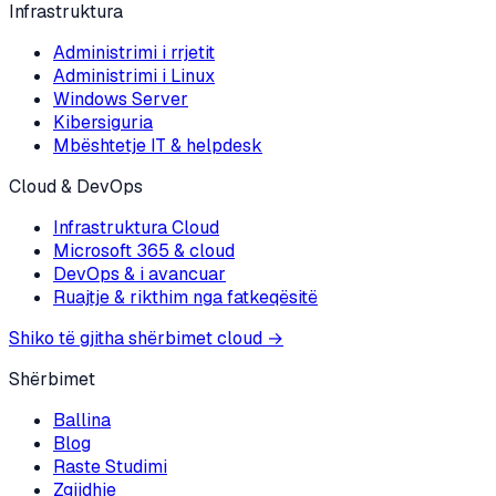
Infrastruktura
Administrimi i rrjetit
Administrimi i Linux
Windows Server
Kibersiguria
Mbështetje IT & helpdesk
Cloud & DevOps
Infrastruktura Cloud
Microsoft 365 & cloud
DevOps & i avancuar
Ruajtje & rikthim nga fatkeqësitë
Shiko të gjitha shërbimet cloud
→
Shërbimet
Ballina
Blog
Raste Studimi
Zgjidhje