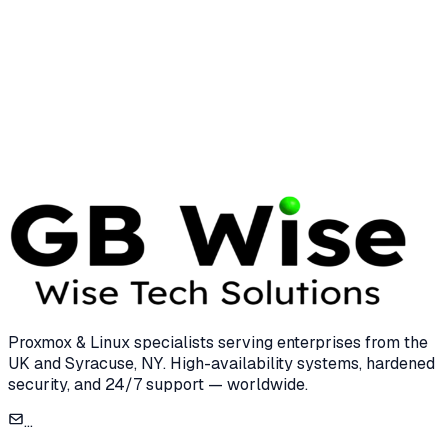
The era of the 'safe' legacy hypervisor ended on
November 22, 2023. Infrastructure leaders now
face a binary choice: pay the Broadcom tax or
engineer a path toward sovereignty.
16 Apr 2026
12 min read
Proxmox & Linux specialists serving enterprises from the
UK and Syracuse, NY. High-availability systems, hardened
security, and 24/7 support — worldwide.
...