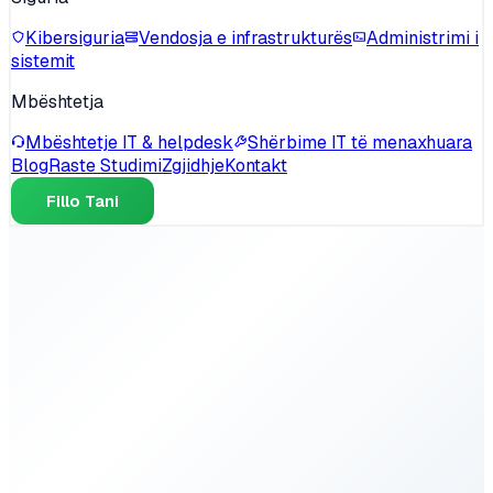
Kibersiguria
Vendosja e infrastrukturës
Administrimi i
sistemit
Mbështetja
Mbështetje IT & helpdesk
Shërbime IT të menaxhuara
Blog
Raste Studimi
Zgjidhje
Kontakt
Fillo Tani