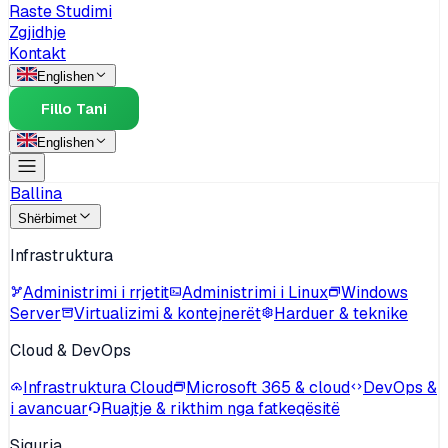
Raste Studimi
Zgjidhje
Kontakt
English
en
Fillo Tani
English
en
Ballina
Shërbimet
Infrastruktura
Administrimi i rrjetit
Administrimi i Linux
Windows
Server
Virtualizimi & kontejnerët
Harduer & teknike
Cloud & DevOps
Infrastruktura Cloud
Microsoft 365 & cloud
DevOps &
i avancuar
Ruajtje & rikthim nga fatkeqësitë
Siguria