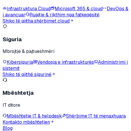
Infrastruktura Cloud
Microsoft 365 & cloud
DevOps &
i avancuar
Ruajtje & rikthim nga fatkeqësitë
Shiko të gjitha shërbimet cloud
Siguria
Mbrojtje & pajtueshmëri
Kibersiguria
Vendosja e infrastrukturës
Administrimi i
sistemit
Shiko të gjithë sigurinë
Mbështetja
IT ditore
Mbështetje IT & helpdesk
Shërbime IT të menaxhuara
Kontakto mbështetjen
Blog