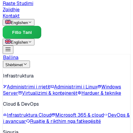
Raste Studimi
Zgjidhje
Kontakt
English
en
Fillo Tani
English
en
Ballina
Shërbimet
Infrastruktura
Administrimi i rrjetit
Administrimi i Linux
Windows
Server
Virtualizimi & kontejnerët
Harduer & teknike
Cloud & DevOps
Infrastruktura Cloud
Microsoft 365 & cloud
DevOps &
i avancuar
Ruajtje & rikthim nga fatkeqësitë
Siguria