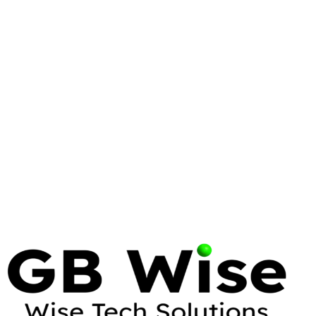
CYBERSECURITY
ZERO TRUST
SYRACUSE
Zero Trust Architecture for
Syracuse Small Businesses
Discover how zero trust architecture protects
Syracuse small businesses with modern
cybersecurity strategies, implementation steps, and
expert tips.
17 Apr 2026
7 min read