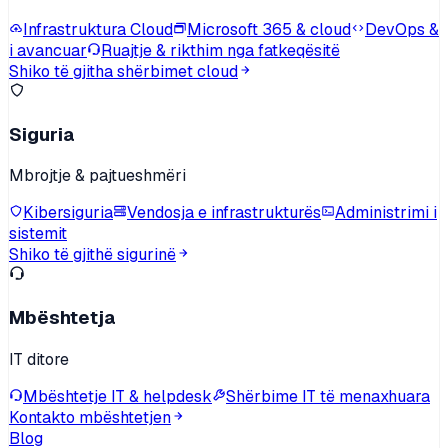
Infrastruktura Cloud
Microsoft 365 & cloud
DevOps &
i avancuar
Ruajtje & rikthim nga fatkeqësitë
Shiko të gjitha shërbimet cloud
Siguria
Mbrojtje & pajtueshmëri
Kibersiguria
Vendosja e infrastrukturës
Administrimi i
sistemit
Shiko të gjithë sigurinë
Mbështetja
IT ditore
Mbështetje IT & helpdesk
Shërbime IT të menaxhuara
Kontakto mbështetjen
Blog