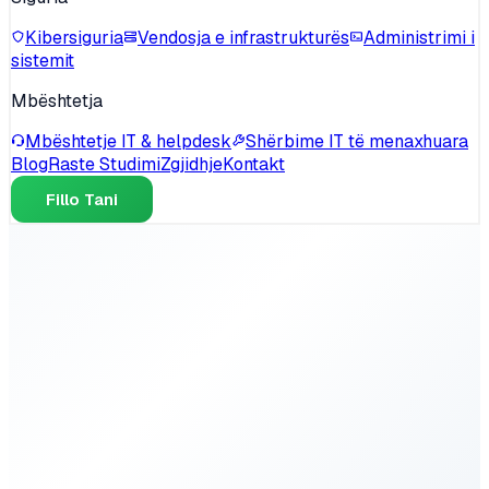
Kibersiguria
Vendosja e infrastrukturës
Administrimi i
sistemit
Mbështetja
Mbështetje IT & helpdesk
Shërbime IT të menaxhuara
Blog
Raste Studimi
Zgjidhje
Kontakt
Fillo Tani