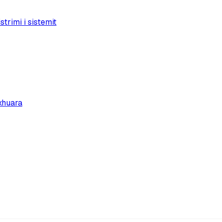
trimi i sistemit
xhuara