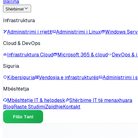
Ballina
Shërbimet
Infrastruktura
Administrimi i rrjetit
Administrimi i Linux
Windows Serv
Cloud & DevOps
Infrastruktura Cloud
Microsoft 365 & cloud
DevOps & i
Siguria
Kibersiguria
Vendosja e infrastrukturës
Administrimi i s
Mbështetja
Mbështetje IT & helpdesk
Shërbime IT të menaxhuara
Blog
Raste Studimi
Zgjidhje
Kontakt
Fillo Tani