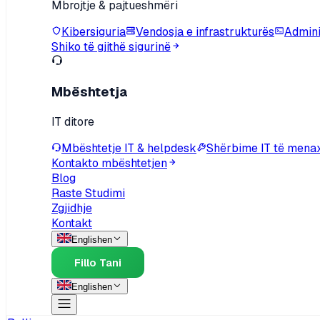
Mbrojtje & pajtueshmëri
Kibersiguria
Vendosja e infrastrukturës
Adminis
Shiko të gjithë sigurinë
Mbështetja
IT ditore
Mbështetje IT & helpdesk
Shërbime IT të mena
Kontakto mbështetjen
Blog
Raste Studimi
Zgjidhje
Kontakt
English
en
Fillo Tani
English
en