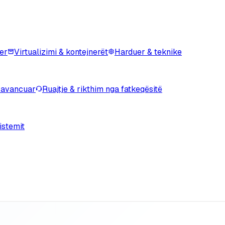
er
Virtualizimi & kontejnerët
Harduer & teknike
 avancuar
Ruajtje & rikthim nga fatkeqësitë
istemit