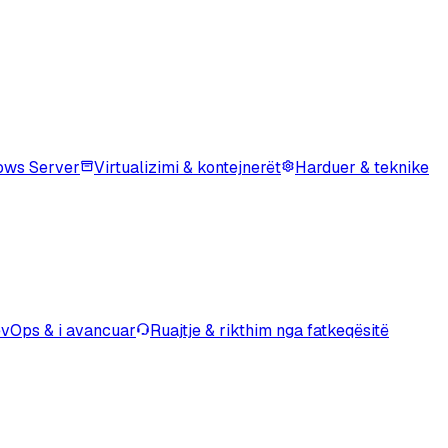
ows Server
Virtualizimi & kontejnerët
Harduer & teknike
vOps & i avancuar
Ruajtje & rikthim nga fatkeqësitë