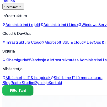
Ballina
Shërbimet
Infrastruktura
Administrimi i rrjetit
Administrimi i Linux
Windows Serv
Cloud & DevOps
Infrastruktura Cloud
Microsoft 365 & cloud
DevOps & i
Siguria
Kibersiguria
Vendosja e infrastrukturës
Administrimi i s
Mbështetja
Mbështetje IT & helpdesk
Shërbime IT të menaxhuara
Blog
Raste Studimi
Zgjidhje
Kontakt
Fillo Tani