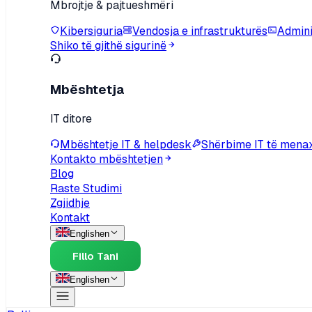
Mbrojtje & pajtueshmëri
Kibersiguria
Vendosja e infrastrukturës
Adminis
Shiko të gjithë sigurinë
Mbështetja
IT ditore
Mbështetje IT & helpdesk
Shërbime IT të mena
Kontakto mbështetjen
Blog
Raste Studimi
Zgjidhje
Kontakt
English
en
Fillo Tani
English
en