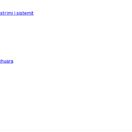
trimi i sistemit
xhuara