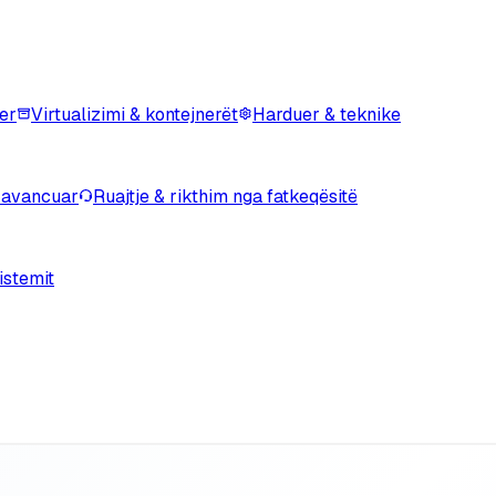
er
Virtualizimi & kontejnerët
Harduer & teknike
 avancuar
Ruajtje & rikthim nga fatkeqësitë
istemit