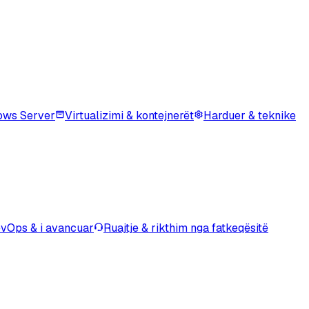
ows Server
Virtualizimi & kontejnerët
Harduer & teknike
vOps & i avancuar
Ruajtje & rikthim nga fatkeqësitë