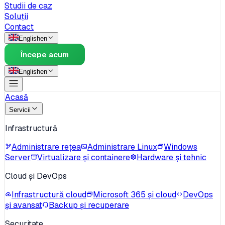
Studii de caz
Soluții
Contact
English
en
Începe acum
English
en
Acasă
Servicii
Infrastructură
Administrare rețea
Administrare Linux
Windows
Server
Virtualizare și containere
Hardware și tehnic
Cloud și DevOps
Infrastructură cloud
Microsoft 365 și cloud
DevOps
și avansat
Backup și recuperare
Securitate