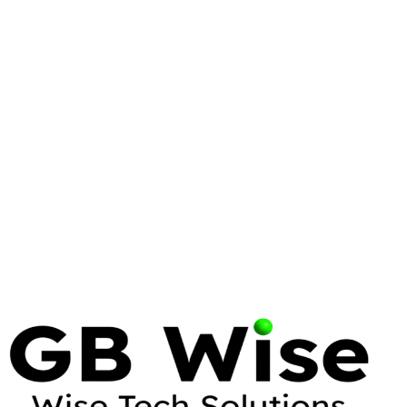
VIRTUALIZATION
PROXMOX
VMWARE
Proxmox vs. VMware:
Engineering a Resilient
Virtualization Strategy in 2026
The era of the 'safe' legacy hypervisor ended on
November 22, 2023. Infrastructure leaders now
face a binary choice: pay the Broadcom tax or
engineer a path toward sovereignty.
16 Apr 2026
12 min read