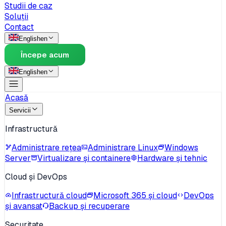
Studii de caz
Soluții
Contact
English
en
Începe acum
English
en
Acasă
Servicii
Infrastructură
Administrare rețea
Administrare Linux
Windows
Server
Virtualizare și containere
Hardware și tehnic
Cloud și DevOps
Infrastructură cloud
Microsoft 365 și cloud
DevOps
și avansat
Backup și recuperare
Securitate