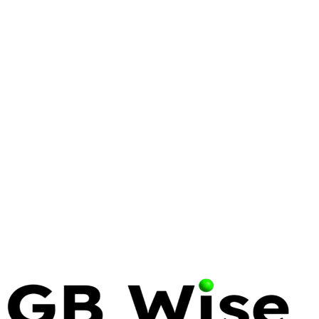
DELL
BIOS RECOVERY
TROUBLESHOOTING
Dell BIOS Recovery: The
Complete Guide for Enterprise
IT
Learn how to recover from Dell BIOS corruption and
boot failures. A comprehensive guide for IT
professionals on restoring system firmware and
maintaining business continuity.
13 May 2026
22 min read