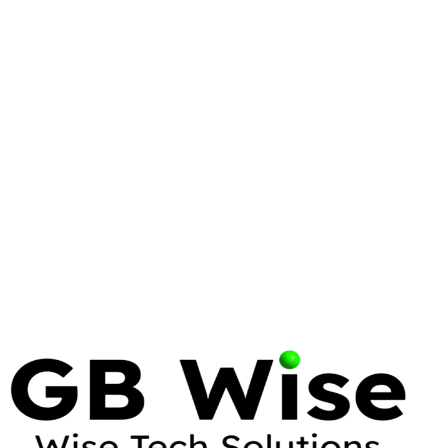
TEXAS
TOPS SECURITY
LICENSING
TOPS Security: The
Comprehensive Guide to Texas
Private Security
Master the Texas Online Private Security (TOPS)
system. Learn how to manage licensing, ensure
compliance, and streamline operations for your
security business.
13 May 2026
28 min read