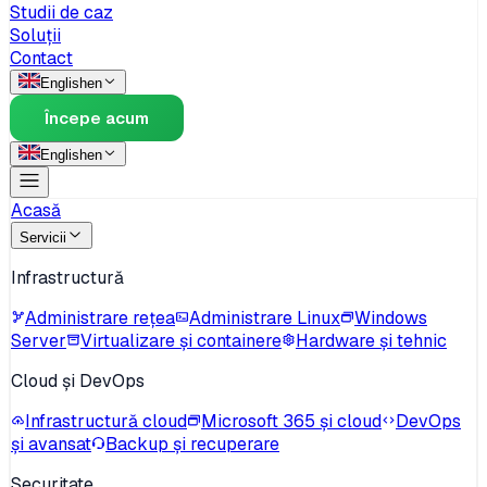
Studii de caz
Soluții
Contact
English
en
Începe acum
English
en
Acasă
Servicii
Infrastructură
Administrare rețea
Administrare Linux
Windows
Server
Virtualizare și containere
Hardware și tehnic
Cloud și DevOps
Infrastructură cloud
Microsoft 365 și cloud
DevOps
și avansat
Backup și recuperare
Securitate