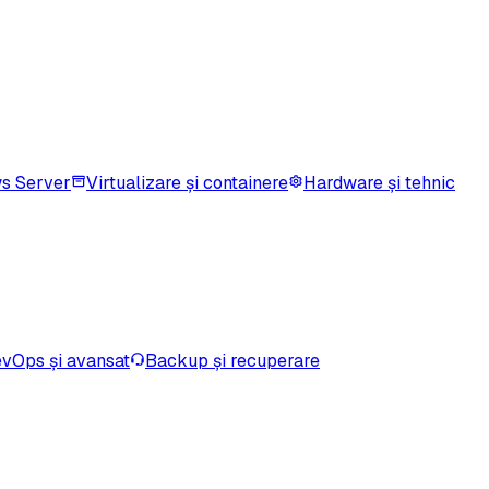
s Server
Virtualizare și containere
Hardware și tehnic
vOps și avansat
Backup și recuperare