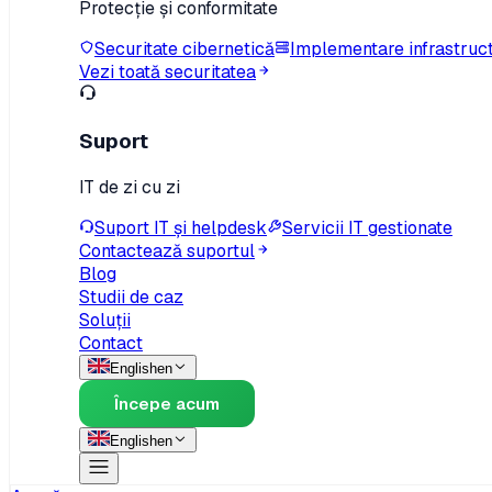
Protecție și conformitate
Securitate cibernetică
Implementare infrastruc
Vezi toată securitatea
Suport
IT de zi cu zi
Suport IT și helpdesk
Servicii IT gestionate
Contactează suportul
Blog
Studii de caz
Soluții
Contact
English
en
Începe acum
English
en