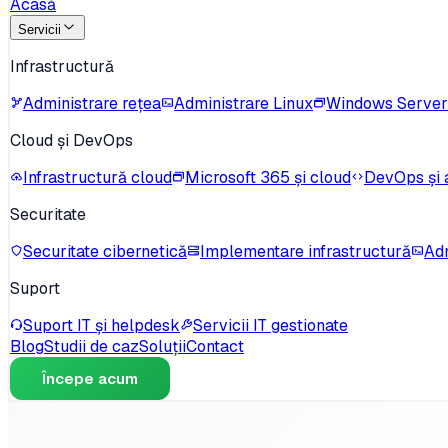
Acasă
Servicii
Infrastructură
Administrare rețea
Administrare Linux
Windows Server
Cloud și DevOps
Infrastructură cloud
Microsoft 365 și cloud
DevOps și 
Securitate
Securitate cibernetică
Implementare infrastructură
Adm
Suport
Suport IT și helpdesk
Servicii IT gestionate
Blog
Studii de caz
Soluții
Contact
Începe acum