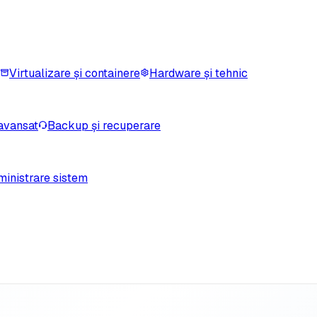
Virtualizare și containere
Hardware și tehnic
avansat
Backup și recuperare
inistrare sistem